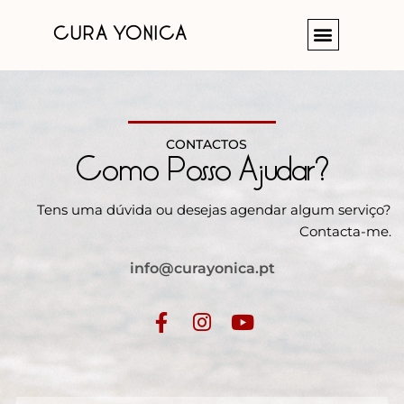
Skip
Menu
to
CURA YONICA
content
CONTACTOS
Como Posso Ajudar?
Tens uma dúvida ou desejas agendar algum serviço?
Contacta-me.
info@curayonica.pt
F
I
Y
a
n
o
c
s
u
e
t
t
b
a
u