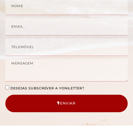
Nome
o
g
b
o
r
e
k
a
Email
-
m
f
Telemóvel
Mensagem
Submissions
DESEJAS SUBSCREVER A YONILETTER?
ENVIAR